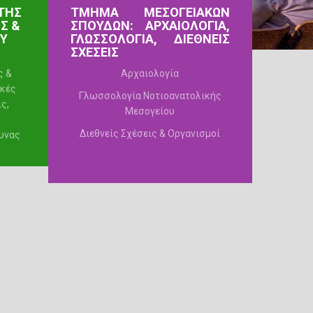
ΤΗΣ
ΤΜΗΜΑ ΜΕΣΟΓΕΙΑΚΩΝ
Σ &
ΣΠΟΥΔΩΝ: ΑΡΧΑΙΟΛΟΓΙΑ,
ΟΥ
ΓΛΩΣΣΟΛΟΓΙΑ, ΔΙΕΘΝΕΙΣ
ΣΧΕΣΕΙΣ
ς &
Αρχαιολογία
ικές
Γλωσσολογία Nοτιοανατολικής
ς,
Μεσογείου
Διεθνείς Σχέσεις & Οργανισμοί
υνας