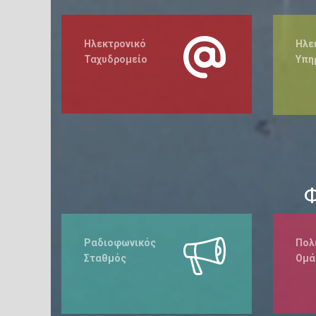
Ηλεκτρονικό
Ηλε
Ταχυδρομείο
Υπη
Φ
Ραδιοφωνικός
Πολ
Σταθμός
Ομά