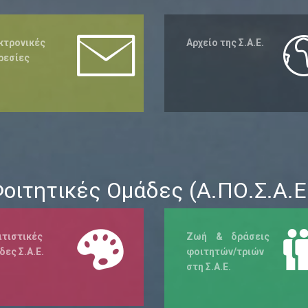
κτρονικές
Αρχείο της Σ.Α.Ε.
ρεσίες
οιτητικές Ομάδες (Α.ΠΟ.Σ.Α.Ε
ιτιστικές
Ζωή & δράσεις
δες
Σ.Α.Ε.
φοιτητών/τριών
στη
Σ.Α.Ε.