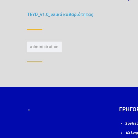
TEYD_v1.0_υλικά καθαριότητας
administration
ΓΡΗΓΟ
Σύνδε
Αλλαγ