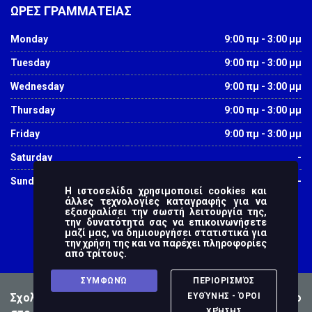
ΩΡΕΣ ΓΡΑΜΜΑΤΕΙΑΣ
Monday
9:00 πμ - 3:00 μμ
Tuesday
9:00 πμ - 3:00 μμ
Wednesday
9:00 πμ - 3:00 μμ
Thursday
9:00 πμ - 3:00 μμ
Friday
9:00 πμ - 3:00 μμ
Saturday
-
Sunday
-
Η ιστοσελίδα χρησιμοποιεί cookies και
άλλες τεχνολογίες καταγραφής για να
εξασφαλίσει την σωστή λειτουργία της,
την δυνατότητά σας να επικοινωνήσετε
μαζί μας, να δημιουργήσει στατιστικά για
την χρήση της και να παρέχει πληροφορίες
από τρίτους.
ΣΥΜΦΩΝΏ
ΠΕΡΙΟΡΙΣΜΌΣ
Σχολή Ανθρωπιστικών Επιστημών - © 2016 Βασισμένο
ΕΥΘΎΝΗΣ - ΌΡΟΙ
ΧΡΉΣΗΣ