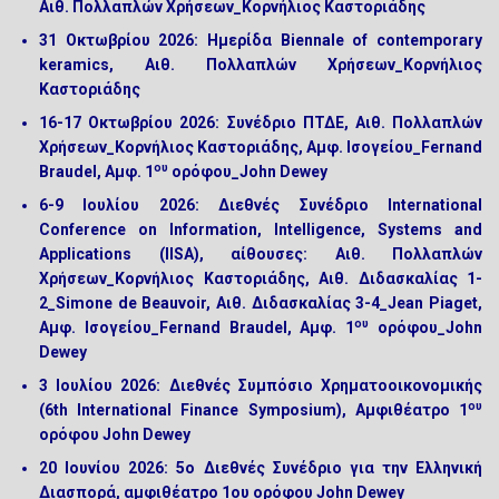
Αιθ. Πολλαπλών Χρήσεων_Κορνήλιος Καστοριάδης
31
Οκτωβρίου
2026:
Ημερίδα Biennale of contemporary
keramics, Αιθ. Πολλαπλών Χρήσεων_Κορνήλιος
Καστοριάδης
16-17 Οκτωβρίου 2026:
Συνέδριο ΠΤΔΕ, Αιθ. Πολλαπλών
Χρήσεων_Κορνήλιος Καστοριάδης, Αμφ. Ισογείου_Fernand
ου
Braudel, Αμφ. 1
ορόφου_John Dewey
6-9
Ιουλίου
2026:
Διεθνές Συνέδριο International
Conference on Information, Intelligence, Systems and
Applications (IISA), αίθουσες: Αιθ. Πολλαπλών
Χρήσεων_Κορνήλιος Καστοριάδης, Αιθ. Διδασκαλίας 1-
2_Simone de Beauvoir, Αιθ. Διδασκαλίας 3-4_Jean Piaget,
ου
Αμφ. Ισογείου_Fernand Braudel, Αμφ. 1
ορόφου_John
Dewey
3 Ιουλίου 2026:
Διεθνές Συμπόσιο Χρηματοοικονομικής
ου
(6th International Finance Symposium), Αμφιθέατρο 1
ορόφου John Dewey
20 Ιουνίου 2026:
5ο Διεθνές Συνέδριο για την Ελληνική
Διασπορά, αμφιθέατρο 1ου ορόφου John Dewey