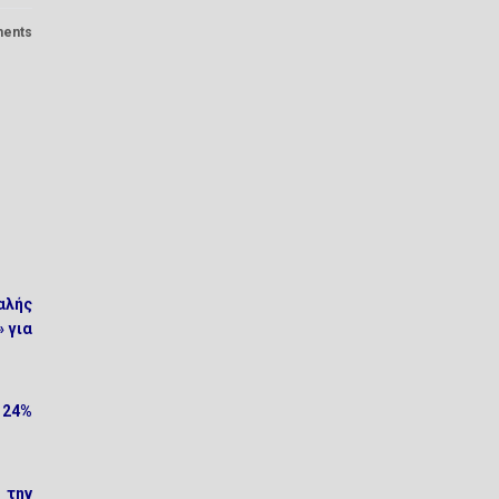
ents
αλής
» για
 24%
 την