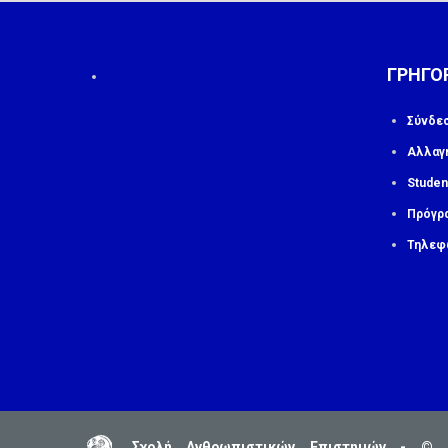
ΓΡΗΓΟ
Σύνδε
Αλλαγ
Studen
Πρόγρ
Τηλεφ
Σχολή Ανθρωπιστικών Επιστημών - © 