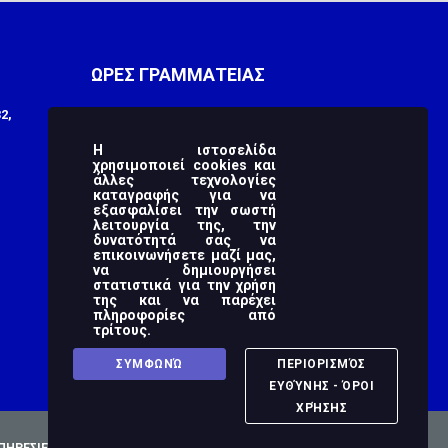
ΩΡΕΣ ΓΡΑΜΜΑΤΕΙΑΣ
2,
Monday
9:00 πμ - 3:00 μμ
Tuesday
9:00 πμ - 3:00 μμ
Η ιστοσελίδα
χρησιμοποιεί cookies και
άλλες τεχνολογίες
Wednesday
9:00 πμ - 3:00 μμ
καταγραφής για να
εξασφαλίσει την σωστή
Thursday
9:00 πμ - 3:00 μμ
λειτουργία της, την
δυνατότητά σας να
Friday
9:00 πμ - 3:00 μμ
επικοινωνήσετε μαζί μας,
να δημιουργήσει
στατιστικά για την χρήση
Saturday
-
της και να παρέχει
πληροφορίες από
Sunday
-
τρίτους.
ΣΥΜΦΩΝΏ
ΠΕΡΙΟΡΙΣΜΌΣ
ΕΥΘΎΝΗΣ - ΌΡΟΙ
ΧΡΉΣΗΣ