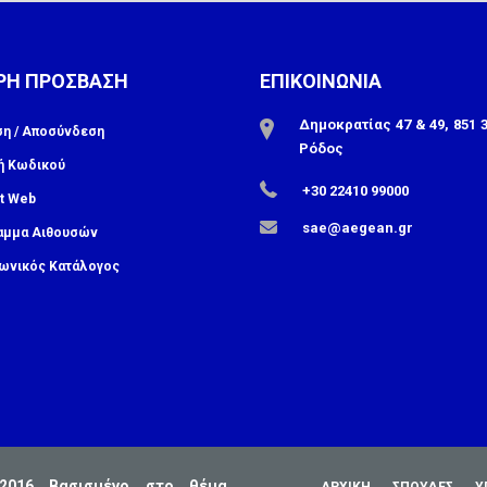
ΡΗ ΠΡΟΣΒΑΣΗ
ΕΠΙΚΟΙΝΩΝΙΑ
Δημοκρατίας 47 & 49, 851 3
ση / Αποσύνδεση
Ρόδος
ή Κωδικού
+30 22410 99000
t Web
sae@aegean.gr
αμμα Αιθουσών
ωνικός Κατάλογος
2016 Βασισμένο στο θέμα