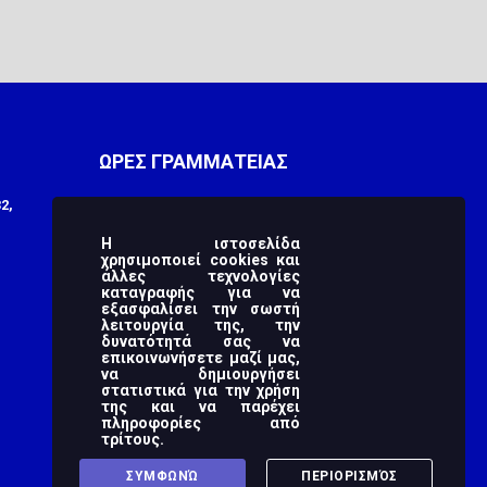
ΩΡΕΣ ΓΡΑΜΜΑΤΕΙΑΣ
2,
Monday
9:00 πμ - 3:00 μμ
Tuesday
9:00 πμ - 3:00 μμ
Η ιστοσελίδα
χρησιμοποιεί cookies και
άλλες τεχνολογίες
Wednesday
9:00 πμ - 3:00 μμ
καταγραφής για να
εξασφαλίσει την σωστή
Thursday
9:00 πμ - 3:00 μμ
λειτουργία της, την
δυνατότητά σας να
Friday
9:00 πμ - 3:00 μμ
επικοινωνήσετε μαζί μας,
να δημιουργήσει
στατιστικά για την χρήση
Saturday
-
της και να παρέχει
πληροφορίες από
Sunday
-
τρίτους.
ΣΥΜΦΩΝΏ
ΠΕΡΙΟΡΙΣΜΌΣ