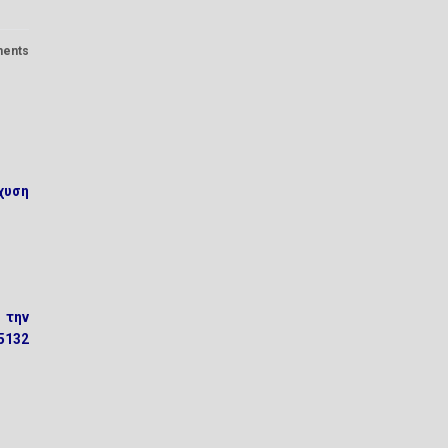
ents
χυση
 την
5132