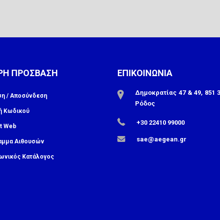
ΡΗ ΠΡΟΣΒΑΣΗ
ΕΠΙΚΟΙΝΩΝΙΑ
Δημοκρατίας 47 & 49, 851 3
ση / Αποσύνδεση
Ρόδος
ή Κωδικού
+30 22410 99000
t Web
sae@aegean.gr
αμμα Αιθουσών
ωνικός Κατάλογος