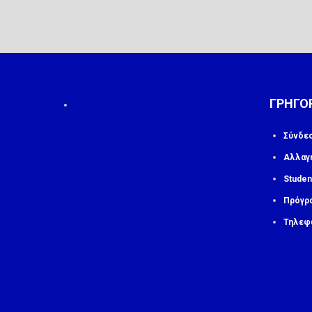
ΓΡΗΓΟ
Σύνδε
Αλλαγ
Studen
Πρόγρ
Τηλεφ