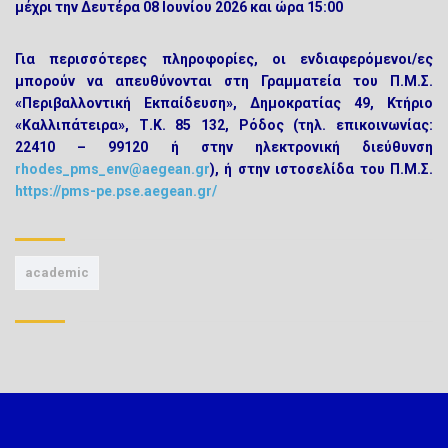
μέχρι την
Δευτέρα 08 Ιουνίου 2026 και ώρα 15:00
Για περισσότερες πληροφορίες, οι ενδιαφερόμενοι/ες
μπορούν να απευθύνονται στη Γραμματεία του Π.Μ.Σ.
«Περιβαλλοντική Εκπαίδευση», Δημοκρατίας 49, Κτήριο
«Καλλιπάτειρα», Τ.Κ. 85 132, Ρόδος (τηλ. επικοινωνίας:
22410 – 99120 ή στην ηλεκτρονική διεύθυνση
rhodes_pms_env@aegean.gr
), ή στην ιστοσελίδα του Π.Μ.Σ.
https://pms-pe.pse.aegean.gr/
academic