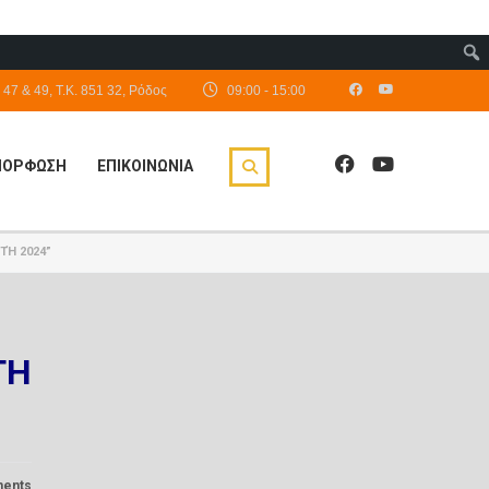
47 & 49, Τ.Κ. 851 32, Ρόδος
09:00 - 15:00
ΙΜΟΡΦΩΣΗ
ΕΠΙΚΟΙΝΩΝΙΑ
ΤΉ 2024”
ΤΗ
ents