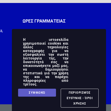
ΩΡΕΣ ΓΡΑΜΜΑΤΕΙΑΣ
2,
Monday
9:00 πμ - 3:00 μμ
Tuesday
9:00 πμ - 3:00 μμ
Η ιστοσελίδα
χρησιμοποιεί cookies και
άλλες τεχνολογίες
Wednesday
9:00 πμ - 3:00 μμ
καταγραφής για να
εξασφαλίσει την σωστή
Thursday
9:00 πμ - 3:00 μμ
λειτουργία της, την
δυνατότητά σας να
Friday
9:00 πμ - 3:00 μμ
επικοινωνήσετε μαζί μας,
να δημιουργήσει
στατιστικά για την χρήση
Saturday
-
της και να παρέχει
πληροφορίες από
Sunday
-
τρίτους.
ΣΥΜΦΩΝΏ
ΠΕΡΙΟΡΙΣΜΌΣ
ΕΥΘΎΝΗΣ - ΌΡΟΙ
ΧΡΉΣΗΣ