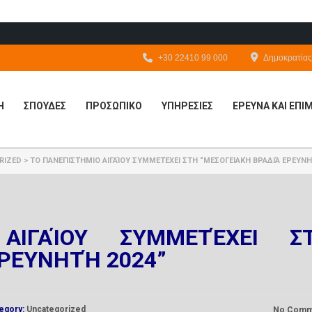
+30 22410 99 000
Δημοκρατίας 
Η
ΣΠΟΥΔΕΣ
ΠΡΟΣΩΠΙΚΟ
ΥΠΗΡΕΣΙΕΣ
ΕΡΕΥΝΑ ΚΑΙ ΕΠ
RIZED
>
ΤΟ ΠΑΝΕΠΙΣΤΉΜΙΟ ΑΙΓΑΊΟΥ ΣΥΜΜΕΤΈΧΕΙ ΣΤΗ “ΜΕΣΟΓΕΙΑΚΉ ΒΡΑΔΙΆ ΕΡΕΥΝΗ
ΑΙΓΑΊΟΥ ΣΥΜΜΕΤΈΧΕΙ Σ
ΕΡΕΥΝΗΤΉ 2024”
egory:
Uncategorized
No Comm