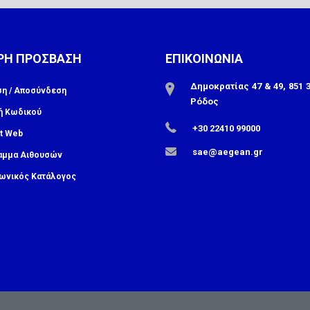
ΡΗ ΠΡΟΣΒΑΣΗ
ΕΠΙΚΟΙΝΩΝΙΑ
Δημοκρατίας 47 & 49, 851 3
ση / Αποσύνδεση
Ρόδος
ή Κωδικού
+30 22410 99000
t Web
sae@aegean.gr
αμμα Αιθουσών
ωνικός Κατάλογος