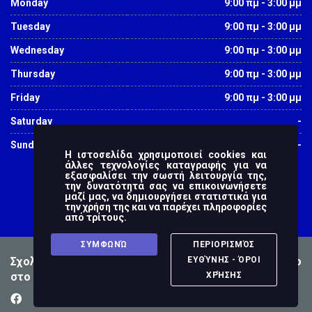
Monday
9:00 πμ - 3:00 μμ
Tuesday
9:00 πμ - 3:00 μμ
Wednesday
9:00 πμ - 3:00 μμ
Thursday
9:00 πμ - 3:00 μμ
Friday
9:00 πμ - 3:00 μμ
Saturday
-
Sunday
-
Η ιστοσελίδα χρησιμοποιεί cookies και
άλλες τεχνολογίες καταγραφής για να
εξασφαλίσει την σωστή λειτουργία της,
την δυνατότητά σας να επικοινωνήσετε
μαζί μας, να δημιουργήσει στατιστικά για
την χρήση της και να παρέχει πληροφορίες
από τρίτους.
ΣΥΜΦΩΝΏ
ΠΕΡΙΟΡΙΣΜΌΣ
Σχολή Ανθρωπιστικών Επιστημών - © 2016 Βασισμένο
ΕΥΘΎΝΗΣ - ΌΡΟΙ
στο θέμα "MasterStudy"
ΧΡΉΣΗΣ