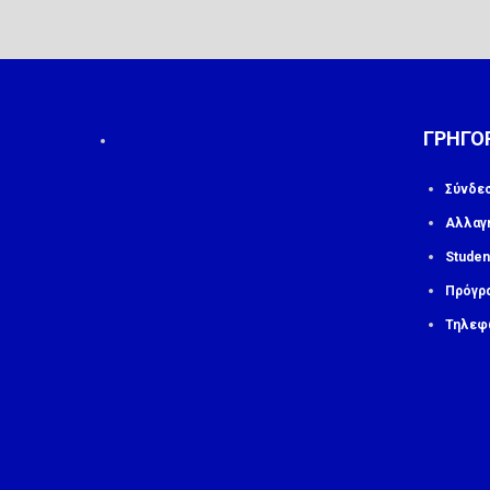
ΓΡΗΓΟ
Σύνδε
Αλλαγ
Studen
Πρόγρ
Τηλεφ