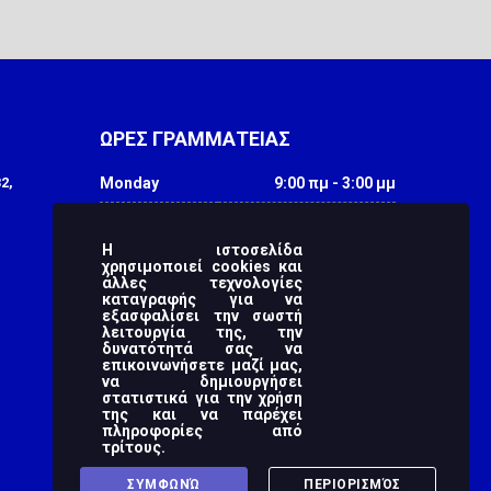
ΩΡΕΣ ΓΡΑΜΜΑΤΕΙΑΣ
2,
Monday
9:00 πμ - 3:00 μμ
Tuesday
9:00 πμ - 3:00 μμ
Η ιστοσελίδα
Wednesday
9:00 πμ - 3:00 μμ
χρησιμοποιεί cookies και
άλλες τεχνολογίες
Thursday
9:00 πμ - 3:00 μμ
καταγραφής για να
εξασφαλίσει την σωστή
λειτουργία της, την
Friday
9:00 πμ - 3:00 μμ
δυνατότητά σας να
επικοινωνήσετε μαζί μας,
Saturday
-
να δημιουργήσει
στατιστικά για την χρήση
Sunday
-
της και να παρέχει
πληροφορίες από
τρίτους.
ΣΥΜΦΩΝΏ
ΠΕΡΙΟΡΙΣΜΌΣ