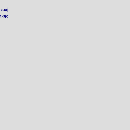
τική
ακής