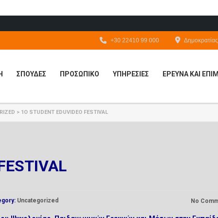
+30 22410 99 000
Δημοκρατίας 
Η
ΣΠΟΥΔΕΣ
ΠΡΟΣΩΠΙΚΟ
ΥΠΗΡΕΣΙΕΣ
ΕΡΕΥΝΑ ΚΑΙ ΕΠ
RIZED
>
1Ο STUDENT EDUVIDEO FESTIVAL
FESTIVAL
egory:
Uncategorized
No Comm