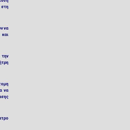
ευση
 στη
ν να
 και
 την
ήτρη
τομη
α να
ασης
ατρο