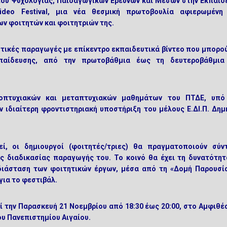
ου Ψυχολογίας, Παιδαγωγικών Ερευνών και Μέσων στην Εκπαίδ
ideo Festival
, μια νέα θεσμική πρωτοβουλία αφιερωμένη
ων φοιτητών και φοιτητριών της.
τικές παραγωγές με επίκεντρο εκπαιδευτικά βίντεο που μπορού
κπαίδευσης, από την πρωτοβάθμια έως τη δευτεροβάθμια
οπτυχιακών και μεταπτυχιακών μαθημάτων του ΠΤΔΕ, υπό
 ιδιαίτερη φροντιστηριακή υποστήριξη του μέλους Ε.ΔΙ.Π. Δημ
ί, οι δημιουργοί (φοιτητές/τριες) θα πραγματοποιούν σύν
ς διαδικασίας παραγωγής του. Το κοινό θα έχει τη δυνατότητ
 διάσταση των φοιτητικών έργων, μέσα από τη «Δομή Παρουσί
για το φεστιβάλ.
 την Παρασκευή 21 Νοεμβρίου από 18:30 έως 20:00, στο Αμφιθέ
υ Πανεπιστημίου Αιγαίου.