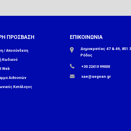
ΡΗ ΠΡΟΣΒΑΣΗ
ΕΠΙΚΟΙΝΩΝΙΑ
Δημοκρατίας 47 & 49, 851 3
ση / Αποσύνδεση
Ρόδος
ή Κωδικού
+30 22410 99000
t Web
sae@aegean.gr
αμμα Αιθουσών
ωνικός Κατάλογος