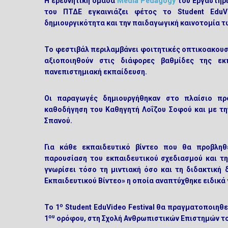
Η ερευνητική ομάδα
Media
Pedagogy
του Εργαστηρί
του ΠΤΔΕ εγκαινιάζει φέτος το
Student EduV
δημιουργικότητα και την παιδαγωγική καινοτομία τ
Το φεστιβάλ περιλαμβάνει φοιτητικές οπτικοακουσ
αξιοποιηθούν στις διάφορες βαθμίδες της ε
πανεπιστημιακή εκπαίδευση.
Οι παραγωγές δημιουργήθηκαν στο πλαίσιο πρ
καθοδήγηση του Καθηγητή Λοΐζου Σοφού και με την
Σπανού.
Για κάθε εκπαιδευτικό βίντεο που θα προβληθε
παρουσίαση του εκπαιδευτικού σχεδιασμού και τη
γνωρίσει τόσο τη μιντιακή όσο και τη διδακτική
Εκπαιδευτικού Βίντεο» η οποία αναπτύχθηκε ειδικά 
ο
Το
1
Student EduVideo Festival
θα πραγματοποιηθεί
ου
1
ορόφου, στη Σχολή Ανθρωπιστικών Επιστημών το