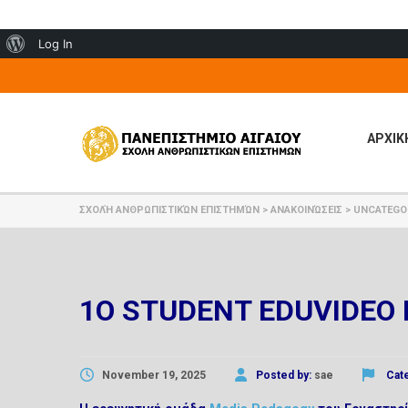
About
Log In
WordPress
ΑΡΧΙΚ
ΣΧΟΛΉ ΑΝΘΡΩΠΙΣΤΙΚΏΝ ΕΠΙΣΤΗΜΏΝ
>
ΑΝΑΚΟΙΝΏΣΕΙΣ
>
UNCATEGO
1Ο STUDENT EDUVIDEO 
November 19, 2025
Posted by:
sae
Cat