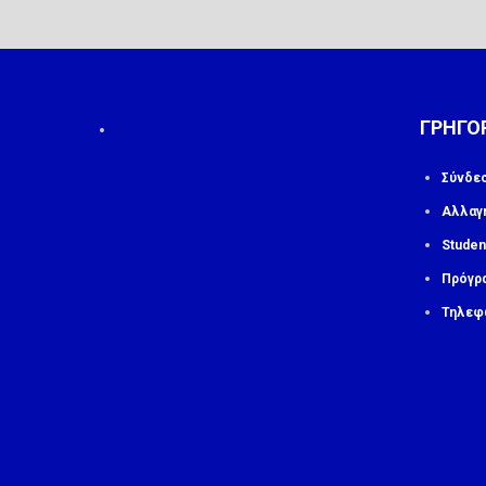
ΓΡΗΓΟ
Σύνδε
Αλλαγ
Studen
Πρόγρ
Τηλεφ