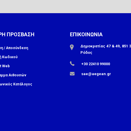
ΡΗ ΠΡΟΣΒΑΣΗ
ΕΠΙΚΟΙΝΩΝΙΑ
Δημοκρατίας 47 & 49, 851 3
ση / Αποσύνδεση
Ρόδος
ή Κωδικού
+30 22410 99000
t Web
sae@aegean.gr
αμμα Αιθουσών
ωνικός Κατάλογος