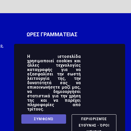
ΩΡΕΣ ΓΡΑΜΜΑΤΕΙΑΣ
2,
Monday
9:00 πμ - 3:00 μμ
Tuesday
9:00 πμ - 3:00 μμ
Η ιστοσελίδα
χρησιμοποιεί cookies και
άλλες τεχνολογίες
Wednesday
9:00 πμ - 3:00 μμ
καταγραφής για να
εξασφαλίσει την σωστή
Thursday
9:00 πμ - 3:00 μμ
λειτουργία της, την
δυνατότητά σας να
Friday
9:00 πμ - 3:00 μμ
επικοινωνήσετε μαζί μας,
να δημιουργήσει
στατιστικά για την χρήση
Saturday
-
της και να παρέχει
πληροφορίες από
Sunday
-
τρίτους.
ΣΥΜΦΩΝΏ
ΠΕΡΙΟΡΙΣΜΌΣ
ΕΥΘΎΝΗΣ - ΌΡΟΙ