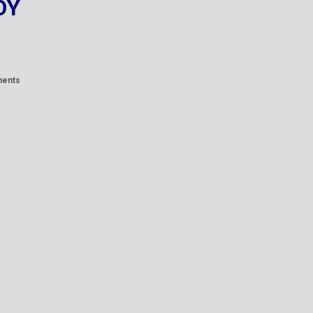
ΟΥ
ents