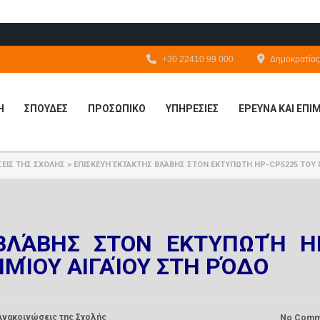
+30 22410 99 000
Δημοκρατίας 
Η
ΣΠΟΥΔΕΣ
ΠΡΟΣΩΠΙΚΟ
ΥΠΗΡΕΣΙΕΣ
ΕΡΕΥΝΑ ΚΑΙ ΕΠ
ΕΙΣ ΤΗΣ ΣΧΟΛΉΣ
>
ΕΠΙΣΚΕΥΉ ΈΚΤΑΚΤΗΣ ΒΛΆΒΗΣ ΣΤΟΝ ΕΚΤΥΠΩΤΉ HP-CP5225 ΤΟΥ 
ΒΛΆΒΗΣ ΣΤΟΝ ΕΚΤΥΠΩΤΉ H
ΜΊΟΥ ΑΙΓΑΊΟΥ ΣΤΗ ΡΌΔΟ
Ανακοινώσεις της Σχολής
No Comm